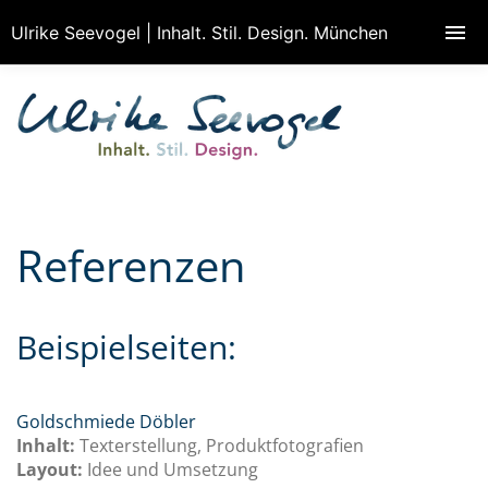
Ulrike Seevogel | Inhalt. Stil. Design. München
Referenzen
Beispielseiten:
Goldschmiede Döbler
Inhalt:
Texterstellung, Produktfotografien
Layout:
Idee und Umsetzung