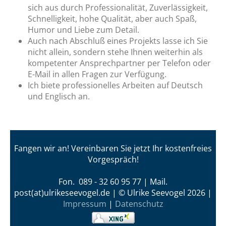
sich aus durch Professionalität, Zuverlässigkeit,
Schnelligkeit, hohe Qualität, aber auch Spaß,
Humor und Liebe zum Detail.
Auch nach Abschluß eines Projekts lasse ich Sie
nicht allein, sondern stehe Ihnen weiterhin als
kompetenter Ansprechpartner per Telefon oder
E-Mail in allen Fragen zur Verfügung.
Ich biete professionelles Arbeiten auf Deutsch
und Englisch an.
Fangen wir an! Vereinbaren Sie jetzt Ihr kostenfreies
Vorgespräch!
Fon. 089 - 32 60 95 77 | Mail.
post(at)ulrikeseevogel.de |
© Ulrike Seevogel 2026 |
Impressum
|
Datenschutz