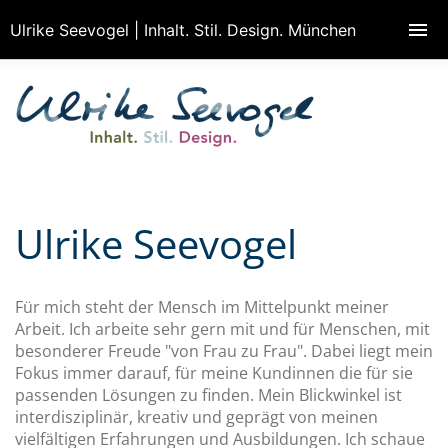
Ulrike Seevogel | Inhalt. Stil. Design. München
Ulrike Seevogel
Für mich steht der Mensch im Mittelpunkt meiner
Arbeit. Ich arbeite sehr gern mit und für Menschen, mit
besonderer Freude "von Frau zu Frau". Dabei liegt mein
Fokus immer darauf, für meine Kundinnen die für sie
passenden Lösungen zu finden. Mein Blickwinkel ist
interdisziplinär, kreativ und geprägt von meinen
vielfältigen Erfahrungen und Ausbildungen. Ich schaue